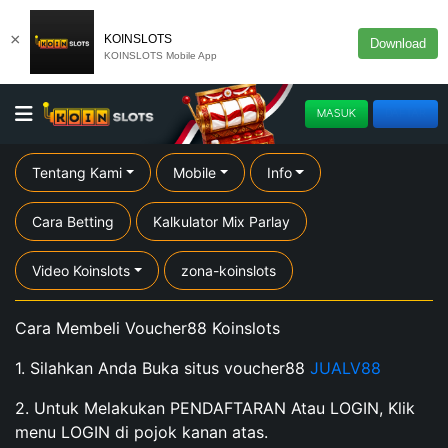
×
KOINSLOTS
Download
KOINSLOTS Mobile App
MASUK
DAFTAR
Tentang Kami
Mobile
Info
Cara Betting
Kalkulator Mix Parlay
Video Koinslots
zona-koinslots
Cara Membeli Voucher88 Koinslots
1. Silahkan Anda Buka situs voucher88
JUALV88
2. Untuk Melakukan PENDAFTARAN Atau LOGIN, Klik
menu LOGIN di pojok kanan atas.