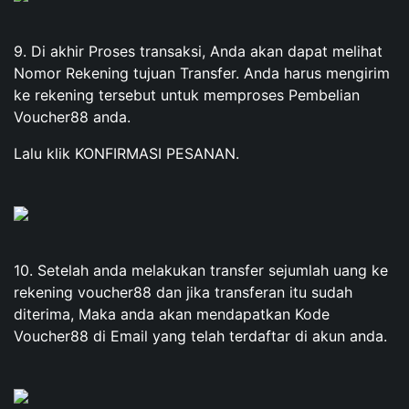
9. Di akhir Proses transaksi, Anda akan dapat melihat
Nomor Rekening tujuan Transfer. Anda harus mengirim
ke rekening tersebut untuk memproses Pembelian
Voucher88 anda.
Lalu klik KONFIRMASI PESANAN.
10. Setelah anda melakukan transfer sejumlah uang ke
rekening voucher88 dan jika transferan itu sudah
diterima, Maka anda akan mendapatkan Kode
Voucher88 di Email yang telah terdaftar di akun anda.