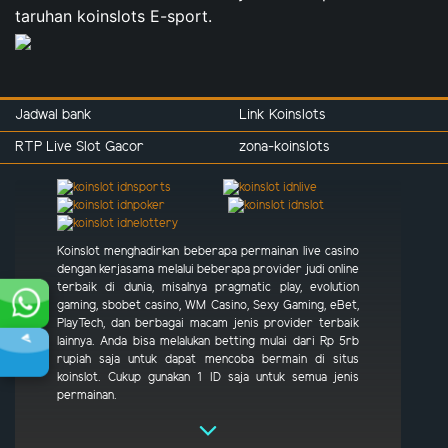
taruhan koinslots E-sport.
Jadwal bank
Link Koinslots
RTP Live Slot Gacor
zona-koinslots
Koinslot menghadirkan beberapa permainan live casino
dengan kerjasama melalui beberapa provider judi online
terbaik di dunia, misalnya pragmatic play, evolution
gaming, sbobet casino, WM Casino, Sexy Gaming, eBet,
PlayTech, dan berbagai macam jenis provider terbaik
lainnya. Anda bisa melalukan betting mulai dari Rp 5rb
rupiah saja untuk dapat mencoba bermain di situs
koinslot. Cukup gunakan 1 ID saja untuk semua jenis
permainan.