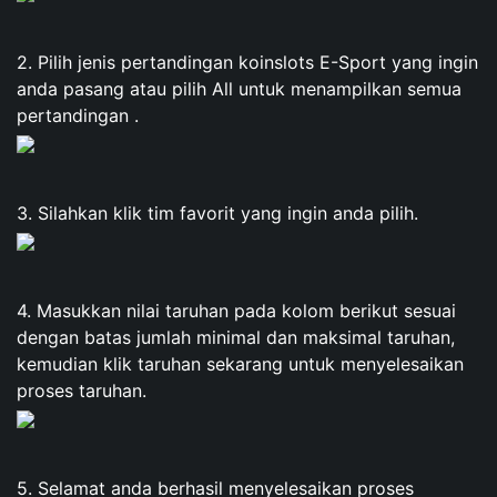
2. Pilih jenis pertandingan koinslots E-Sport yang ingin
anda pasang atau pilih All untuk menampilkan semua
pertandingan .
3. Silahkan klik tim favorit yang ingin anda pilih.
4. Masukkan nilai taruhan pada kolom berikut sesuai
dengan batas jumlah minimal dan maksimal taruhan,
kemudian klik taruhan sekarang untuk menyelesaikan
proses taruhan.
5. Selamat anda berhasil menyelesaikan proses