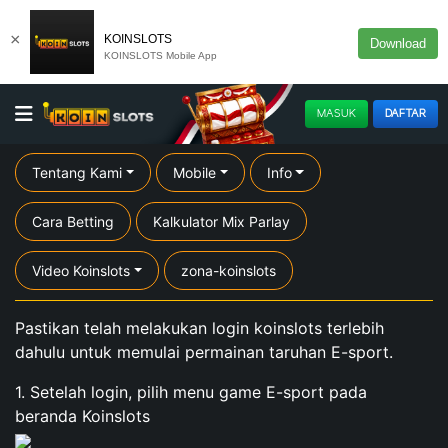
×
KOINSLOTS
Download
KOINSLOTS Mobile App
MASUK
DAFTAR
Tentang Kami
Mobile
Info
Cara Betting
Kalkulator Mix Parlay
Video Koinslots
zona-koinslots
Pastikan telah melakukan login koinslots terlebih
dahulu untuk memulai permainan taruhan E-sport.
1. Setelah login, pilih menu game E-sport pada
beranda Koinslots